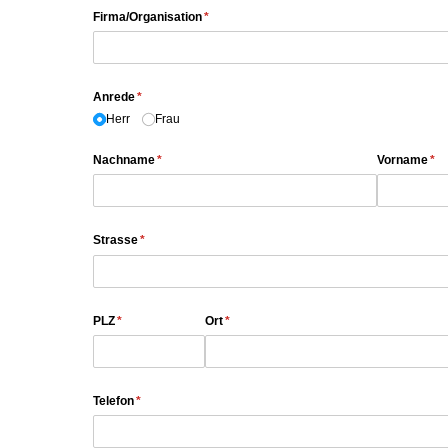
Firma/​Organisation
(erforderlich)
*
Anrede
(erforderlich)
*
Herr
Frau
Nachname
(erforderlich)
*
Vorname
(er
*
Strasse
(erforderlich)
*
PLZ
(erforderlich)
*
Ort
(erforderlich)
*
Telefon
(erforderlich)
*