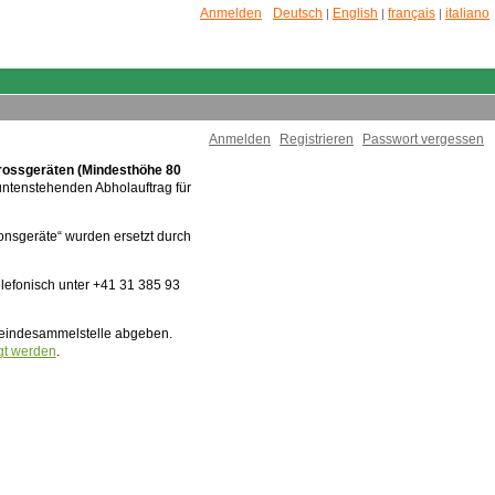
Anmelden
Deutsch
English
français
italiano
|
|
|
Anmelden
Registrieren
Passwort vergessen
rossgeräten (Mindesthöhe 80
untenstehenden Abholauftrag für
ionsgeräte“ wurden ersetzt durch
lefonisch unter +41 31 385 93
meindesammelstelle abgeben.
gt werden
.