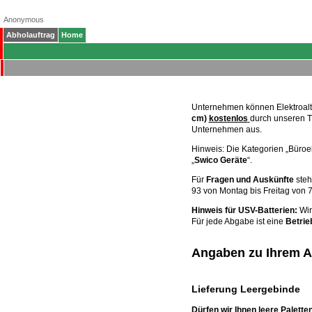
Anonymous
Abholauftrag
Home
Unternehmen können Elektroal
cm)
kostenlos
durch unseren T
Unternehmen aus.
Hinweis: Die Kategorien „Büroel
„
Swico Geräte
“.
Für
Fragen und Auskünfte
steh
93 von Montag bis Freitag von 7
Hinweis für USV-Batterien:
Wir
Für jede Abgabe ist eine
Betri
Angaben zu Ihrem Ab
Lieferung Leergebinde
Dürfen wir Ihnen leere Palett