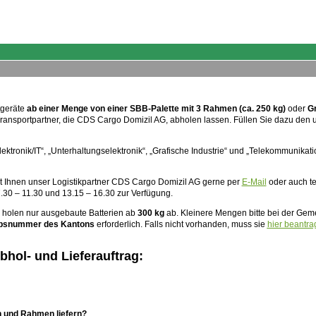
tgeräte
ab einer Menge von einer SBB-Palette mit 3 Rahmen (ca. 250 kg)
oder
G
ransportpartner, die CDS Cargo Domizil AG, abholen lassen. Füllen Sie dazu den 
ektronik/IT“, „Unterhaltungselektronik“, „Grafische Industrie“ und „Telekommunikat
t Ihnen unser Logistikpartner CDS Cargo Domizil AG gerne per
E-Mail
oder auch te
.30 – 11.30 und 13.15 – 16.30 zur Verfügung.
 holen nur ausgebaute Batterien ab
300 kg
ab. Kleinere Mengen bitte bei der Ge
ebsnummer des Kantons
erforderlich. Falls nicht vorhanden, muss sie
hier beantra
hol- und Lieferauftrag:
en und Rahmen liefern?