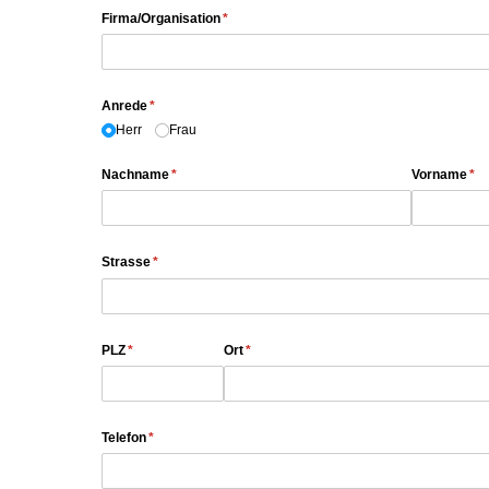
Firma/​Organisation
(erforderlich)
*
Anrede
(erforderlich)
*
Herr
Frau
Nachname
(erforderlich)
*
Vorname
(er
*
Strasse
(erforderlich)
*
PLZ
(erforderlich)
*
Ort
(erforderlich)
*
Telefon
(erforderlich)
*