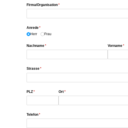
Firma/​Organisation
(erforderlich)
*
Anrede
(erforderlich)
*
Herr
Frau
Nachname
(erforderlich)
*
Vorname
(er
*
Strasse
(erforderlich)
*
PLZ
(erforderlich)
*
Ort
(erforderlich)
*
Telefon
(erforderlich)
*