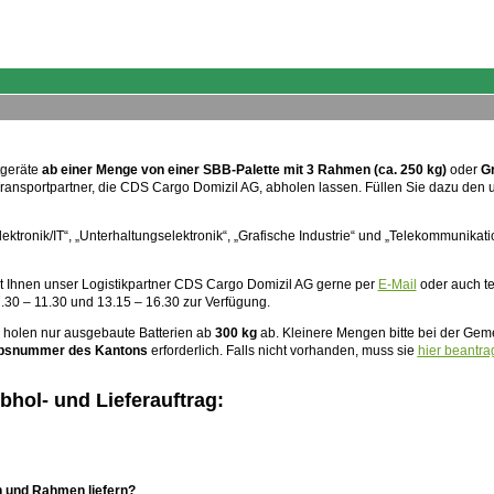
tgeräte
ab einer Menge von einer SBB-Palette mit 3 Rahmen (ca. 250 kg)
oder
G
ransportpartner, die CDS Cargo Domizil AG, abholen lassen. Füllen Sie dazu den 
ektronik/IT“, „Unterhaltungselektronik“, „Grafische Industrie“ und „Telekommunikat
t Ihnen unser Logistikpartner CDS Cargo Domizil AG gerne per
E-Mail
oder auch te
.30 – 11.30 und 13.15 – 16.30 zur Verfügung.
 holen nur ausgebaute Batterien ab
300 kg
ab. Kleinere Mengen bitte bei der Ge
ebsnummer des Kantons
erforderlich. Falls nicht vorhanden, muss sie
hier beantra
hol- und Lieferauftrag:
en und Rahmen liefern?