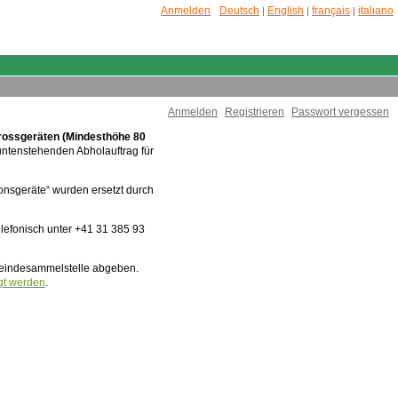
Anmelden
Deutsch
English
français
italiano
|
|
|
Anmelden
Registrieren
Passwort vergessen
rossgeräten (Mindesthöhe 80
untenstehenden Abholauftrag für
ionsgeräte“ wurden ersetzt durch
lefonisch unter +41 31 385 93
meindesammelstelle abgeben.
gt werden
.