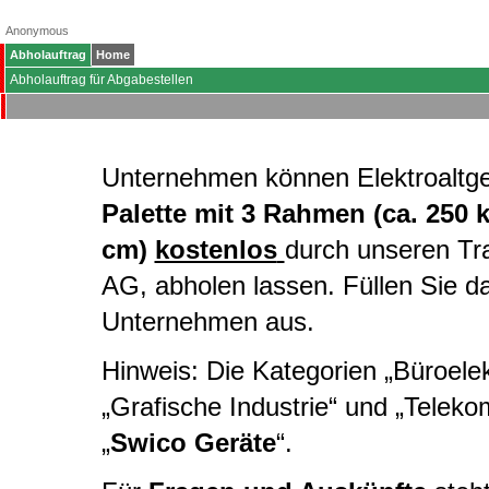
Anonymous
Abholauftrag
Home
Abholauftrag für Abgabestellen
Unternehmen können Elektroaltg
Palette mit 3 Rahmen (ca. 250 
cm)
kostenlos
durch unseren Tr
AG, abholen lassen. Füllen Sie d
Unternehmen aus.
Hinweis: Die Kategorien „Büroelekt
„Grafische Industrie“ und „Telek
„
Swico Geräte
“.