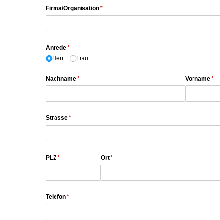
Firma/​Organisation
(erforderlich)
*
Anrede
(erforderlich)
*
Herr
Frau
Nachname
(erforderlich)
*
Vorname
(er
*
Strasse
(erforderlich)
*
PLZ
(erforderlich)
*
Ort
(erforderlich)
*
Telefon
(erforderlich)
*