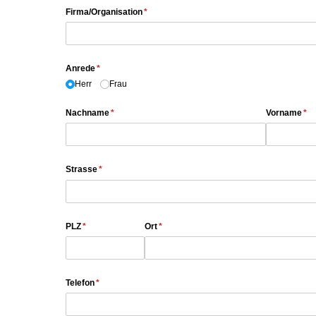
Firma/​Organisation
(erforderlich)
*
Anrede
(erforderlich)
*
Herr
Frau
Nachname
(erforderlich)
*
Vorname
(er
*
Strasse
(erforderlich)
*
PLZ
(erforderlich)
*
Ort
(erforderlich)
*
Telefon
(erforderlich)
*