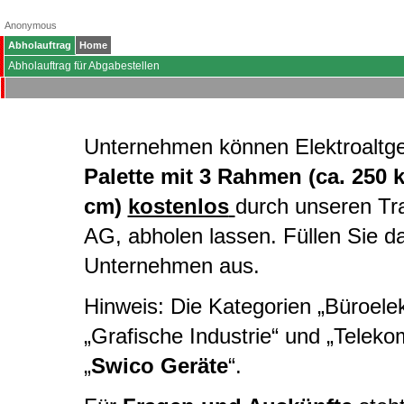
Anonymous
Abholauftrag
Home
Abholauftrag für Abgabestellen
Unternehmen können Elektroaltg
Palette mit 3 Rahmen (ca. 250 
cm)
kostenlos
durch unseren Tr
AG, abholen lassen. Füllen Sie d
Unternehmen aus.
Hinweis: Die Kategorien „Büroelekt
„Grafische Industrie“ und „Telek
„
Swico Geräte
“.