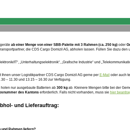
tgeräte
ab einer Menge von einer SBB-Palette mit 3 Rahmen (ca. 250 kg)
oder
G
ransportpartner, die CDS Cargo Domizil AG, abholen lassen. Füllen Sie dazu den 
ektronik/IT“, „Unterhaltungselektronik“, „Grafische Industrie“ und „Telekommunikat
t Ihnen unser Logistikpartner CDS Cargo Domizil AG gerne per
E-Mail
oder auch te
.30 – 11.30 und 13.15 – 16.30 zur Verfügung.
 holen nur ausgebaute Batterien ab
300 kg
ab. Kleinere Mengen bitte bei der Ge
ebsnummer des Kantons
erforderlich. Falls nicht vorhanden, muss sie
hier beantra
hol- und Lieferauftrag:
en und Rahmen liefern?