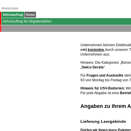
Anonymous
Abholauftrag
Home
Abholauftrag für Abgabestellen
Unternehmen können Elektroal
cm)
kostenlos
durch unseren T
Unternehmen aus.
Hinweis: Die Kategorien „Büroel
„
Swico Geräte
“.
Für
Fragen und Auskünfte
steh
93 von Montag bis Freitag von 7
Hinweis für USV-Batterien:
Wir
Für jede Abgabe ist eine
Betri
Angaben zu Ihrem Ab
Lieferung Leergebinde
Dürfen wir Ihnen leere Palett