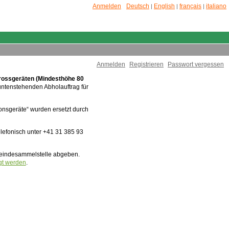
Anmelden
Deutsch
English
français
italiano
|
|
|
Anmelden
Registrieren
Passwort vergessen
rossgeräten (Mindesthöhe 80
untenstehenden Abholauftrag für
ionsgeräte“ wurden ersetzt durch
lefonisch unter +41 31 385 93
meindesammelstelle abgeben.
gt werden
.