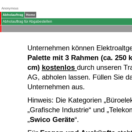
Anonymous
Abholauftrag
Home
Abholauftrag für Abgabestellen
Unternehmen können Elektroaltg
Palette mit 3 Rahmen (ca. 250 
cm)
kostenlos
durch unseren Tr
AG, abholen lassen. Füllen Sie d
Unternehmen aus.
Hinweis: Die Kategorien „Büroelekt
„Grafische Industrie“ und „Telek
„
Swico Geräte
“.