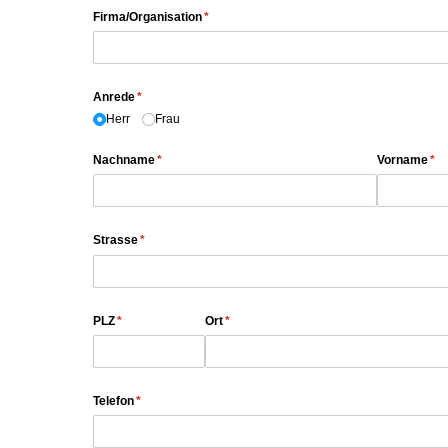
Firma/​Organisation
(erforderlich)
*
Anrede
(erforderlich)
*
Herr
Frau
Nachname
(erforderlich)
*
Vorname
(er
*
Strasse
(erforderlich)
*
PLZ
(erforderlich)
*
Ort
(erforderlich)
*
Telefon
(erforderlich)
*