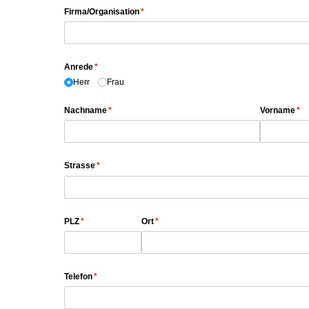
Firma/​Organisation
(erforderlich)
*
Anrede
(erforderlich)
*
Herr
Frau
Nachname
(erforderlich)
*
Vorname
(er
*
Strasse
(erforderlich)
*
PLZ
(erforderlich)
*
Ort
(erforderlich)
*
Telefon
(erforderlich)
*