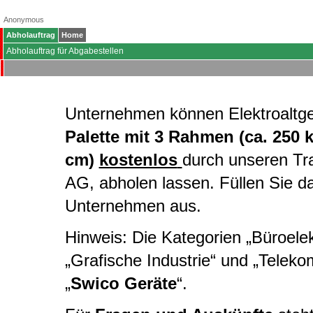
Anonymous
Abholauftrag
Home
Abholauftrag für Abgabestellen
Unternehmen können Elektroaltg
Palette mit 3 Rahmen (ca. 250 
cm)
kostenlos
durch unseren Tr
AG, abholen lassen. Füllen Sie d
Unternehmen aus.
Hinweis: Die Kategorien „Büroelekt
„Grafische Industrie“ und „Telek
„
Swico Geräte
“.