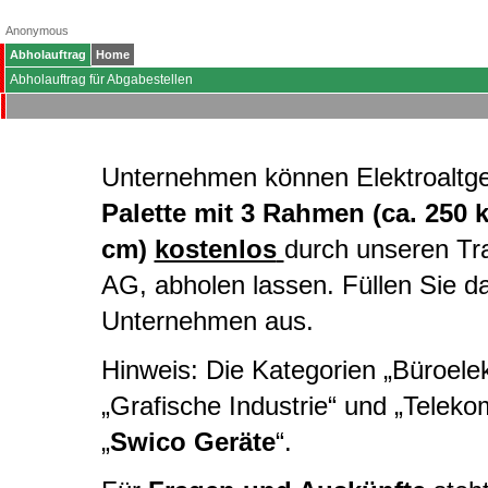
Anonymous
Abholauftrag
Home
Abholauftrag für Abgabestellen
Unternehmen können Elektroaltg
Palette mit 3 Rahmen (ca. 250 
cm)
kostenlos
durch unseren Tr
AG, abholen lassen. Füllen Sie d
Unternehmen aus.
Hinweis: Die Kategorien „Büroelekt
„Grafische Industrie“ und „Telek
„
Swico Geräte
“.