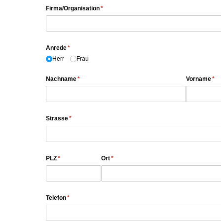
Firma/​Organisation
(erforderlich)
*
Anrede
(erforderlich)
*
Herr
Frau
Nachname
(erforderlich)
*
Vorname
(er
*
Strasse
(erforderlich)
*
PLZ
(erforderlich)
*
Ort
(erforderlich)
*
Telefon
(erforderlich)
*