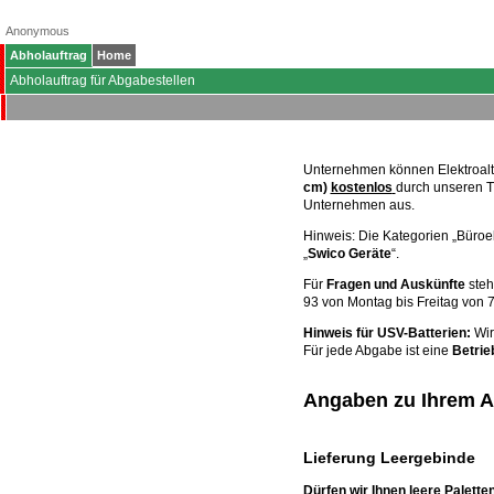
Anonymous
Abholauftrag
Home
Abholauftrag für Abgabestellen
Unternehmen können Elektroal
cm)
kostenlos
durch unseren T
Unternehmen aus.
Hinweis: Die Kategorien „Büroel
„
Swico Geräte
“.
Für
Fragen und Auskünfte
steh
93 von Montag bis Freitag von 7
Hinweis für USV-Batterien:
Wir
Für jede Abgabe ist eine
Betri
Angaben zu Ihrem Ab
Lieferung Leergebinde
Dürfen wir Ihnen leere Palett