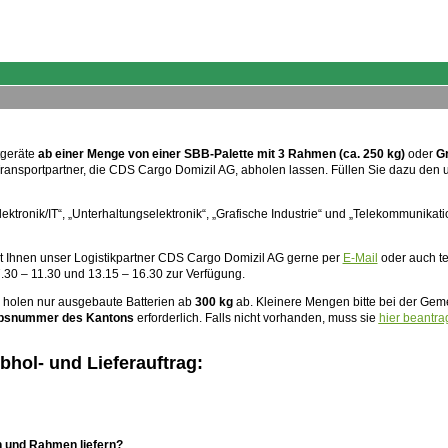
tgeräte
ab einer Menge von einer SBB-Palette mit 3 Rahmen (ca. 250 kg)
oder
G
ransportpartner, die CDS Cargo Domizil AG, abholen lassen. Füllen Sie dazu den 
ektronik/IT“, „Unterhaltungselektronik“, „Grafische Industrie“ und „Telekommunikat
t Ihnen unser Logistikpartner CDS Cargo Domizil AG gerne per
E-Mail
oder auch te
.30 – 11.30 und 13.15 – 16.30 zur Verfügung.
 holen nur ausgebaute Batterien ab
300 kg
ab. Kleinere Mengen bitte bei der Ge
ebsnummer des Kantons
erforderlich. Falls nicht vorhanden, muss sie
hier beantra
hol- und Lieferauftrag:
en und Rahmen liefern?