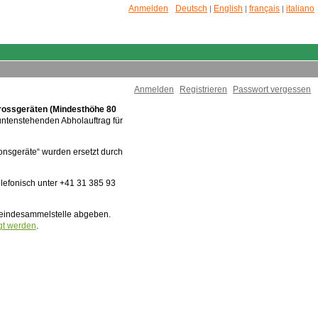
Anmelden
Deutsch
English
français
italiano
|
|
|
Anmelden
Registrieren
Passwort vergessen
rossgeräten (Mindesthöhe 80
untenstehenden Abholauftrag für
ionsgeräte“ wurden ersetzt durch
lefonisch unter +41 31 385 93
meindesammelstelle abgeben.
gt werden
.