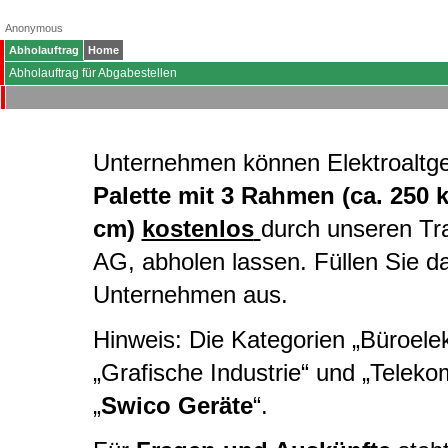
Anonymous
Abholauftrag
Home
Abholauftrag für Abgabestellen
Unternehmen können Elektroaltg
Palette mit 3 Rahmen (ca. 250 
cm)
kostenlos
durch unseren Tr
AG, abholen lassen. Füllen Sie d
Unternehmen aus.
Hinweis: Die Kategorien „Büroelekt
„Grafische Industrie“ und „Telek
„
Swico Geräte
“.