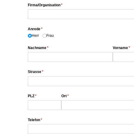
Firma/​Organisation
(erforderlich)
*
Anrede
(erforderlich)
*
Herr
Frau
Nachname
(erforderlich)
*
Vorname
(er
*
Strasse
(erforderlich)
*
PLZ
(erforderlich)
*
Ort
(erforderlich)
*
Telefon
(erforderlich)
*