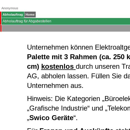
Anonymous
Abholauftrag
Home
Abholauftrag für Abgabestellen
Unternehmen können Elektroaltg
Palette mit 3 Rahmen (ca. 250 
cm)
kostenlos
durch unseren Tr
AG, abholen lassen. Füllen Sie d
Unternehmen aus.
Hinweis: Die Kategorien „Büroelekt
„Grafische Industrie“ und „Telek
„
Swico Geräte
“.