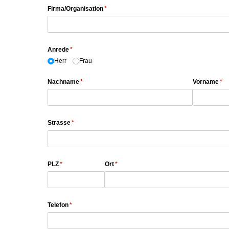
Firma/​Organisation
(erforderlich)
*
Anrede
(erforderlich)
*
Herr
Frau
Nachname
(erforderlich)
*
Vorname
(er
*
Strasse
(erforderlich)
*
PLZ
(erforderlich)
*
Ort
(erforderlich)
*
Telefon
(erforderlich)
*