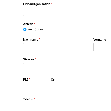
Firma/​Organisation
(erforderlich)
*
Anrede
(erforderlich)
*
Herr
Frau
Nachname
(erforderlich)
*
Vorname
(er
*
Strasse
(erforderlich)
*
PLZ
(erforderlich)
*
Ort
(erforderlich)
*
Telefon
(erforderlich)
*