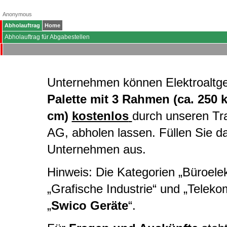
Anonymous
Abholauftrag
Home
Abholauftrag für Abgabestellen
Unternehmen können Elektroaltg
Palette mit 3 Rahmen (ca. 250 
cm)
kostenlos
durch unseren Tr
AG, abholen lassen. Füllen Sie d
Unternehmen aus.
Hinweis: Die Kategorien „Büroelekt
„Grafische Industrie“ und „Telek
„
Swico Geräte
“.