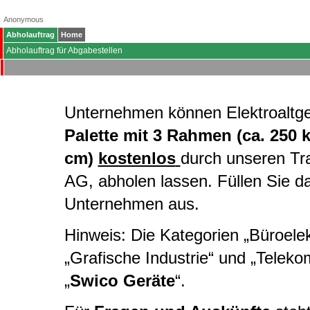
Anonymous
Abholauftrag
Home
Abholauftrag für Abgabestellen
Unternehmen können Elektroaltg
Palette mit 3 Rahmen (ca. 250 
cm)
kostenlos
durch unseren Tr
AG, abholen lassen. Füllen Sie d
Unternehmen aus.
Hinweis: Die Kategorien „Büroelekt
„Grafische Industrie“ und „Telek
„
Swico Geräte
“.