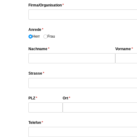
Firma/​Organisation
(erforderlich)
*
Anrede
(erforderlich)
*
Herr
Frau
Nachname
(erforderlich)
*
Vorname
(er
*
Strasse
(erforderlich)
*
PLZ
(erforderlich)
*
Ort
(erforderlich)
*
Telefon
(erforderlich)
*