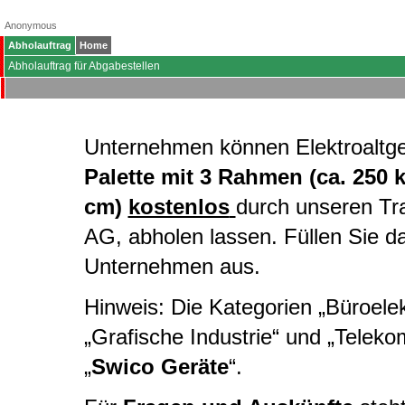
Anonymous
Abholauftrag
Home
Abholauftrag für Abgabestellen
Unternehmen können Elektroaltg
Palette mit 3 Rahmen (ca. 250 
cm)
kostenlos
durch unseren Tr
AG, abholen lassen. Füllen Sie d
Unternehmen aus.
Hinweis: Die Kategorien „Büroelekt
„Grafische Industrie“ und „Telek
„
Swico Geräte
“.