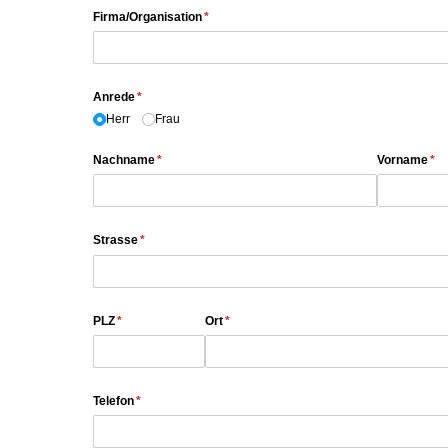
Firma/​Organisation
(erforderlich)
*
Anrede
(erforderlich)
*
Herr
Frau
Nachname
(erforderlich)
*
Vorname
(er
*
Strasse
(erforderlich)
*
PLZ
(erforderlich)
*
Ort
(erforderlich)
*
Telefon
(erforderlich)
*