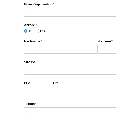
Firma/​Organisation
(erforderlich)
*
Anrede
(erforderlich)
*
Herr
Frau
Nachname
(erforderlich)
*
Vorname
(er
*
Strasse
(erforderlich)
*
PLZ
(erforderlich)
*
Ort
(erforderlich)
*
Telefon
(erforderlich)
*