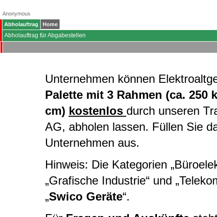
Anonymous
Abholauftrag
Home
Abholauftrag für Abgabestellen
Unternehmen können Elektroaltg
Palette mit 3 Rahmen (ca. 250 
cm)
kostenlos
durch unseren Tr
AG, abholen lassen. Füllen Sie d
Unternehmen aus.
Hinweis: Die Kategorien „Büroelekt
„Grafische Industrie“ und „Telek
„
Swico Geräte
“.