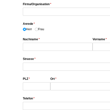
Firma/​Organisation
(erforderlich)
*
Anrede
(erforderlich)
*
Herr
Frau
Nachname
(erforderlich)
*
Vorname
(er
*
Strasse
(erforderlich)
*
PLZ
(erforderlich)
*
Ort
(erforderlich)
*
Telefon
(erforderlich)
*