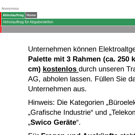
Anonymous
Abholauftrag
Home
Abholauftrag für Abgabestellen
Unternehmen können Elektroaltg
Palette mit 3 Rahmen (ca. 250 
cm)
kostenlos
durch unseren Tr
AG, abholen lassen. Füllen Sie d
Unternehmen aus.
Hinweis: Die Kategorien „Büroelekt
„Grafische Industrie“ und „Telek
„
Swico Geräte
“.