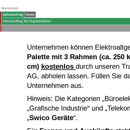
Anonymous
Abholauftrag
Home
Abholauftrag für Abgabestellen
Unternehmen können Elektroaltg
Palette mit 3 Rahmen (ca. 250 
cm)
kostenlos
durch unseren Tr
AG, abholen lassen. Füllen Sie d
Unternehmen aus.
Hinweis: Die Kategorien „Büroelekt
„Grafische Industrie“ und „Telek
„
Swico Geräte
“.