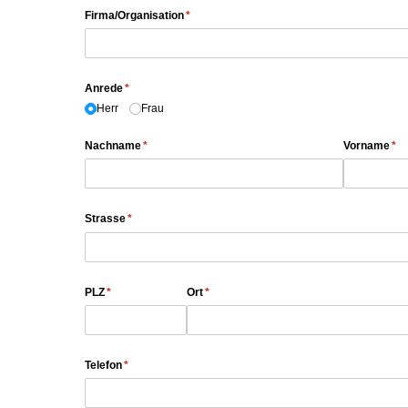
Firma/​Organisation
(erforderlich)
*
Anrede
(erforderlich)
*
Herr
Frau
Nachname
(erforderlich)
*
Vorname
(er
*
Strasse
(erforderlich)
*
PLZ
(erforderlich)
*
Ort
(erforderlich)
*
Telefon
(erforderlich)
*