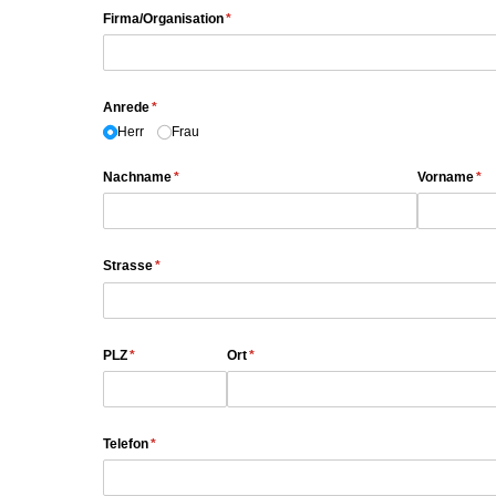
Firma/​Organisation
(erforderlich)
*
Anrede
(erforderlich)
*
Herr
Frau
Nachname
(erforderlich)
*
Vorname
(er
*
Strasse
(erforderlich)
*
PLZ
(erforderlich)
*
Ort
(erforderlich)
*
Telefon
(erforderlich)
*