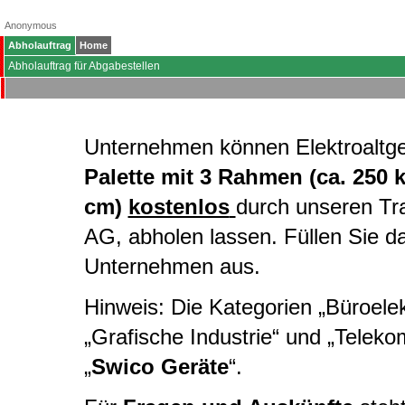
Anonymous
Abholauftrag
Home
Abholauftrag für Abgabestellen
Unternehmen können Elektroaltg
Palette mit 3 Rahmen (ca. 250 
cm)
kostenlos
durch unseren Tr
AG, abholen lassen. Füllen Sie d
Unternehmen aus.
Hinweis: Die Kategorien „Büroelekt
„Grafische Industrie“ und „Telek
„
Swico Geräte
“.