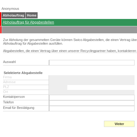
Anonymous
Abholauftrag
Home
Abholauftrag für Abgabestellen
Zur Abholung der gesammelten Geräte können Swico Abgabestellen, die einen Vertrag übe
Abholauftrag für Abgabestellen ausfüllen.
Abgabestellen, die einen Vertrag über einen unserer Recyclingpartner haben, kontaktieren 
Auswahl
Selektierte Abgabestelle
Firma
Adresse
PLZ
Ort
Kontaktperson
Telefon
Email für Bestätigung