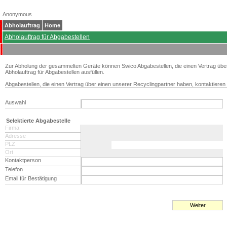
Anonymous
Abholauftrag
Home
Abholauftrag für Abgabestellen
Zur Abholung der gesammelten Geräte können Swico Abgabestellen, die einen Vertrag übe
Abholauftrag für Abgabestellen ausfüllen.
Abgabestellen, die einen Vertrag über einen unserer Recyclingpartner haben, kontaktieren 
Auswahl
Selektierte Abgabestelle
Firma
Adresse
PLZ
Ort
Kontaktperson
Telefon
Email für Bestätigung