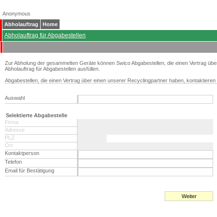
Anonymous
Abholauftrag
Home
Abholauftrag für Abgabestellen
Zur Abholung der gesammelten Geräte können Swico Abgabestellen, die einen Vertrag übe
Abholauftrag für Abgabestellen ausfüllen.
Abgabestellen, die einen Vertrag über einen unserer Recyclingpartner haben, kontaktieren 
Auswahl
Selektierte Abgabestelle
Firma
Adresse
PLZ
Ort
Kontaktperson
Telefon
Email für Bestätigung