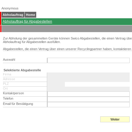
Anonymous
Abholauftrag
Home
Abholauftrag für Abgabestellen
Zur Abholung der gesammelten Geräte können Swico Abgabestellen, die einen Vertrag übe
Abholauftrag für Abgabestellen ausfüllen.
Abgabestellen, die einen Vertrag über einen unserer Recyclingpartner haben, kontaktieren 
Auswahl
Selektierte Abgabestelle
Firma
Adresse
PLZ
Ort
Kontaktperson
Telefon
Email für Bestätigung