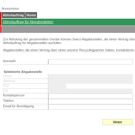
Anonymous
Abholauftrag
Home
Abholauftrag für Abgabestellen
Zur Abholung der gesammelten Geräte können Swico Abgabestellen, die einen Vertrag übe
Abholauftrag für Abgabestellen ausfüllen.
Abgabestellen, die einen Vertrag über einen unserer Recyclingpartner haben, kontaktieren 
Auswahl
Selektierte Abgabestelle
Firma
Adresse
PLZ
Ort
Kontaktperson
Telefon
Email für Bestätigung