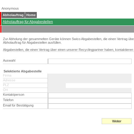
Anonymous
Abholauftrag
Home
Abholauftrag für Abgabestellen
Zur Abholung der gesammelten Geräte können Swico Abgabestellen, die einen Vertrag übe
Abholauftrag für Abgabestellen ausfüllen.
Abgabestellen, die einen Vertrag über einen unserer Recyclingpartner haben, kontaktieren 
Auswahl
Selektierte Abgabestelle
Firma
Adresse
PLZ
Ort
Kontaktperson
Telefon
Email für Bestätigung