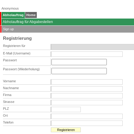
Anonymous
Abholauftrag
Home
Abholauftrag für Abgabestellen
Sign up
Registrierung
Registrieren für
E-Mail (Username)
Passwort
Passwort (Wiederholung)
Vorname
Nachname
Firma
Strasse
PLZ
Ort
Telefon