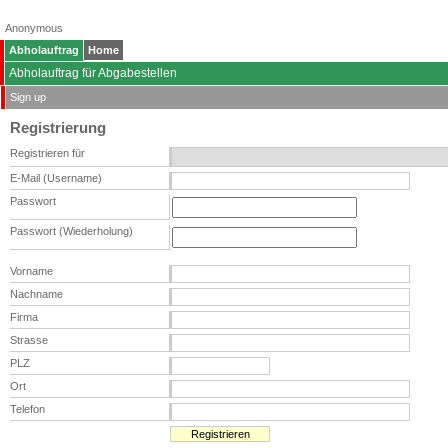
Anonymous
Abholauftrag
Home
Abholauftrag für Abgabestellen
Sign up
Registrierung
Registrieren für
E-Mail (Username)
Passwort
Passwort (Wiederholung)
Vorname
Nachname
Firma
Strasse
PLZ
Ort
Telefon