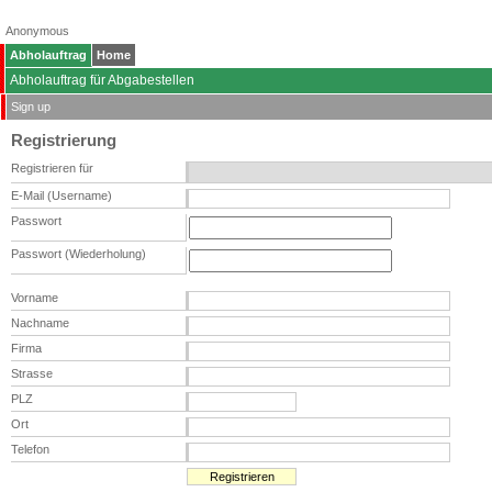
Anonymous
Abholauftrag
Home
Abholauftrag für Abgabestellen
Sign up
Registrierung
Registrieren für
E-Mail (Username)
Passwort
Passwort (Wiederholung)
Vorname
Nachname
Firma
Strasse
PLZ
Ort
Telefon