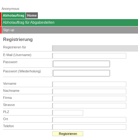
Anonymous
Abholauftrag
Home
Abholauftrag für Abgabestellen
Sign up
Registrierung
Registrieren für
E-Mail (Username)
Passwort
Passwort (Wiederholung)
Vorname
Nachname
Firma
Strasse
PLZ
Ort
Telefon