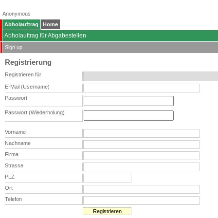
Anonymous
Abholauftrag
Home
Abholauftrag für Abgabestellen
Sign up
Registrierung
Registrieren für
E-Mail (Username)
Passwort
Passwort (Wiederholung)
Vorname
Nachname
Firma
Strasse
PLZ
Ort
Telefon