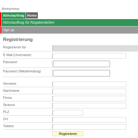
Anonymous
Abholauftrag
Home
Abholauftrag für Abgabestellen
Sign up
Registrierung
Registrieren für
E-Mail (Username)
Passwort
Passwort (Wiederholung)
Vorname
Nachname
Firma
Strasse
PLZ
Ort
Telefon