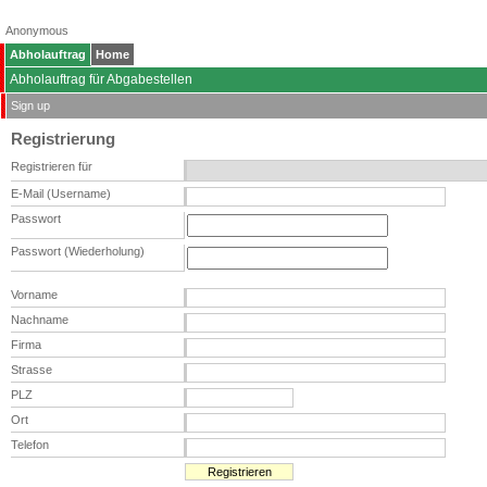
Anonymous
Abholauftrag
Home
Abholauftrag für Abgabestellen
Sign up
Registrierung
Registrieren für
E-Mail (Username)
Passwort
Passwort (Wiederholung)
Vorname
Nachname
Firma
Strasse
PLZ
Ort
Telefon