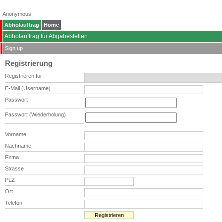
Anonymous
Abholauftrag
Home
Abholauftrag für Abgabestellen
Sign up
Registrierung
Registrieren für
E-Mail (Username)
Passwort
Passwort (Wiederholung)
Vorname
Nachname
Firma
Strasse
PLZ
Ort
Telefon