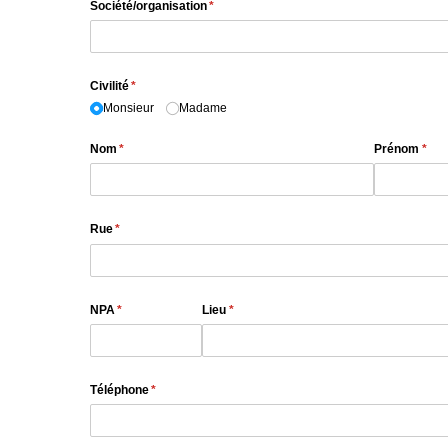
Société/​organisation
(requis)
*
Civilité
(requis)
*
Monsieur
Madame
Nom
(requis)
*
Prénom
(requ
*
Rue
(requis)
*
NPA
(requis)
*
Lieu
(requis)
*
Téléphone
(requis)
*