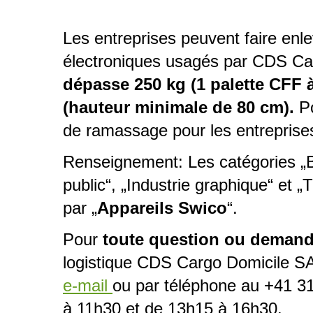
Ordre de ramassage
Menüordner
Home
Les entreprises peuvent faire enl
électroniques usagés par CDS Ca
dépasse 250 kg (1 palette CFF 
(hauteur minimale de 80 cm).
Po
de ramassage pour les entreprise
Renseignement: Les catégories „B
public“, „Industrie graphique“ et
par „
Appareils Swico
“.
Pour
toute question ou deman
logistique CDS Cargo Domicile SA s
e-mail
ou par téléphone au +41 31
à 11h30 et de 13h15 à 16h30.